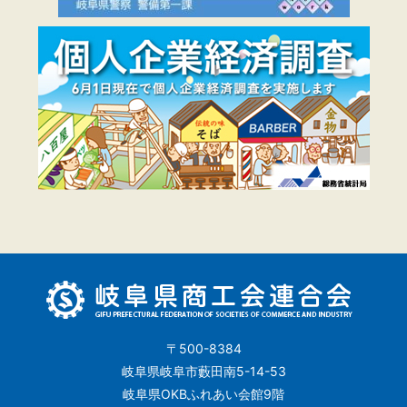
〒500-8384
岐阜県岐阜市藪田南5-14-53
岐阜県OKBふれあい会館9階