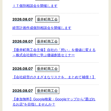
文字サイズ
ＩＴ個別相談会を開催します
標準
拡大
2026.08.07
垂井町商工会
背景色
経営計画作成個別相談会を開催します
黒
白
黄
2026.08.07
垂井町商工会
【垂井町商工会主催】自社の「想い」を価値に変える
～株式会社能作に学ぶ価値創造セミナー
2026.08.07
垂井町商工会
【会社経営のさまざまなリスクを、まとめて補償！】
2026.08.07
垂井町商工会
【参加無料】Google検索・Googleマップから“選ばれ
るお店”を目指しませんか？