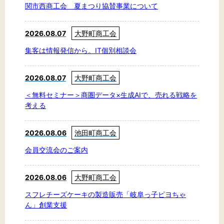
関市西商工会 夏まつり協賛事業について
2026.08.07
大野町商工会
集客は情報発信から。IT個別相談会
2026.08.07
大野町商工会
＜無料セミナー＞商圏データ×生成AIで、売れる戦略を
考える
2026.08.06
池田町商工会
会員交流会のご案内
2026.08.06
大野町商工会
スフレチーズケーキの製造販売「岐阜っ子ピヨちゃ
ん」創業支援