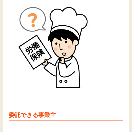
文字サイズ
標準
拡大
背景色
黒
白
黄
委託できる事業主