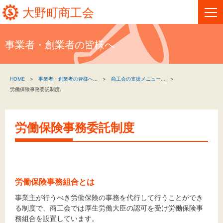
大野町商工会
事業者・創業者の皆様へ
HOME
HOME
事業者・創業者の皆様へ
...
商工会の支援メニュー
...
新着情報
労働保険事務委託制度.
事業者・創業者の方へ
労働保険事務委託制度
関係機関の方へ
大野町商工会について
労働保険事務組合とは
大野町商工会情報
事業主が行うべき労働保険の事務を代行して行うことができ
る制度で、商工会では厚生労働大臣の認可を受け労働保険事
お問い合わせ
務組合を設置しています。