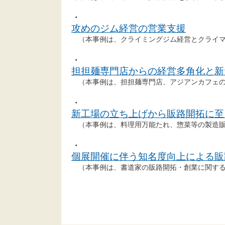
・
攻めのジム経営の営業支援
（本事例は、クライミングジム経営とクライマ
・
担担麺専門店からの経営多角化と新
（本事例は、担担麺専門店、アジアンカフェの
・
新工場の立ち上げから販路開拓に至
（本事例は、料理用万能たれ、惣菜等の製造販
・
個展開催に伴う知名度向上による販
（本事例は、書道家の販路開拓・創業に関する