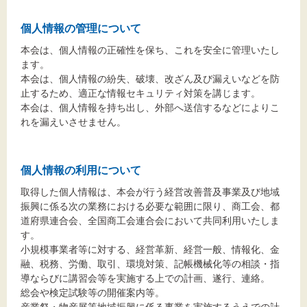
文字サイズ
個人情報の管理について
標準
拡大
本会は、個人情報の正確性を保ち、これを安全に管理いたし
ます。
背景色
本会は、個人情報の紛失、破壊、改ざん及び漏えいなどを防
止するため、適正な情報セキュリティ対策を講じます。
黒
白
黄
本会は、個人情報を持ち出し、外部へ送信するなどによりこ
れを漏えいさせません。
個人情報の利用について
取得した個人情報は、本会が行う経営改善普及事業及び地域
振興に係る次の業務における必要な範囲に限り、商工会、都
道府県連合会、全国商工会連合会において共同利用いたしま
す。
小規模事業者等に対する、経営革新、経営一般、情報化、金
融、税務、労働、取引、環境対策、記帳機械化等の相談・指
導ならびに講習会等を実施する上での計画、遂行、連絡。
総会や検定試験等の開催案内等。
産業祭・物産展等地域振興に係る事業を実施するうえでの計