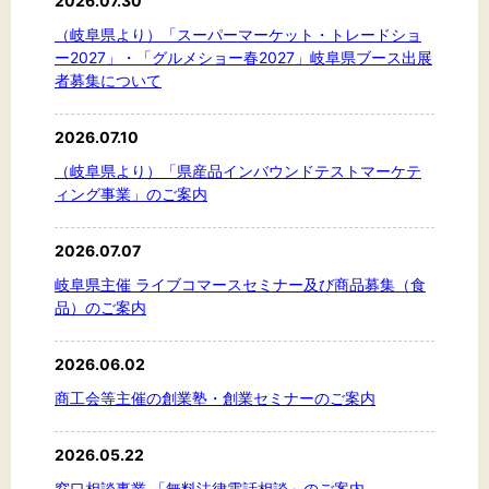
2026.07.30
文字サイズ
（岐阜県より）「スーパーマーケット・トレードショ
標準
拡大
ー2027」・「グルメショー春2027」岐阜県ブース出展
者募集について
背景色
2026.07.10
黒
白
黄
（岐阜県より）「県産品インバウンドテストマーケテ
ィング事業」のご案内
2026.07.07
岐阜県主催 ライブコマースセミナー及び商品募集（食
品）のご案内
2026.06.02
商工会等主催の創業塾・創業セミナーのご案内
2026.05.22
窓口相談事業 「無料法律電話相談」のご案内