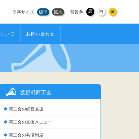
黒
白
黄
標準
拡大
文字サイズ
背景色
について
お問い合わせ
坂祝町商工会
商工会の経営支援
商工会の支援メニュー
商工会の共済制度