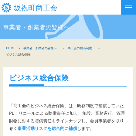
坂祝町商工会
事業者・創業者の皆様へ
HOME
HOME
事業者・創業者の皆様へ
...
商工会の共済制度
...
新着情報
ビジネス総合保険.
事業者・創業者の方へ
ビジネス総合保険
関係機関の方へ
坂祝町商工会について
「商工会のビジネス総合保険」は、既存制度で補償していた
お問い合わせ
PL、リコールによる賠償責任に加え、施設、業務遂行、管理
財物に対する賠償責任もラインナップし、会員事業者を取り
巻く
事業活動リスクを総合的に補償
します。