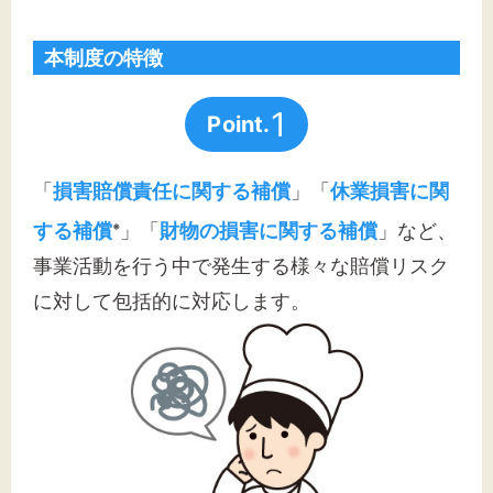
文字サイズ
標準
拡大
本制度の特徴
1
背景色
Point.
黒
白
黄
「
損害賠償責任に関する補償
」「
休業損害に関
する補償
」「
財物の損害に関する補償
」など、
※
事業活動を行う中で発生する様々な賠償リスク
に対して包括的に対応します。