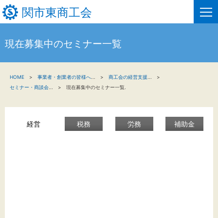
関市東商工会
現在募集中のセミナー一覧
HOME
HOME
事業者・創業者の皆様へ
...
商工会の経営支援
...
新着情報
セミナー・商談会
...
現在募集中のセミナー一覧.
事業者・創業者の方へ
経営
税務
労務
補助金
関係機関の方へ
関市東商工会について
関市東商工会情報
お問い合わせ