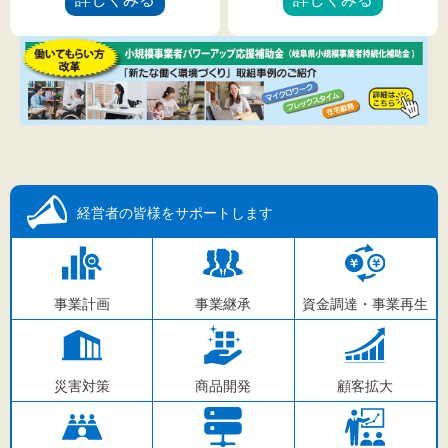
文字サイズ
標準
拡大
背景色
黒
白
黄
経営者の皆様を
サポートします
事業計画
事業継承
資金調達・事業再生
災害対策
商品開発
顧客拡大