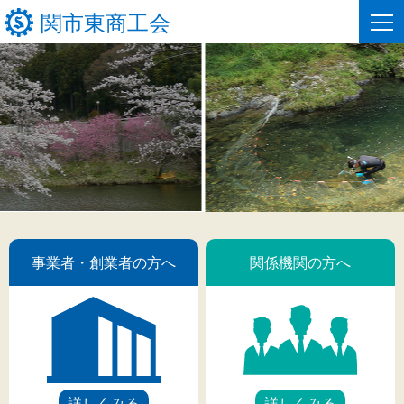
関市東商工会
HOME
商工会の経営支援
商工会組織のご紹介
新着情報
入会のご案内
商工会の支援実績
事業者・創業者の方へ
商工会の支援メニュー
商工会ビジョン
関係機関の方へ
商工会の共済制度
商工会未来創造プラン
事業者・創業者の方へ
関係機関の方へ
最新の支援情報
関市東商工会について
関市東商工会情報
支援実績・実例のご紹介
お問い合わせ
詳しくみる
詳しくみる