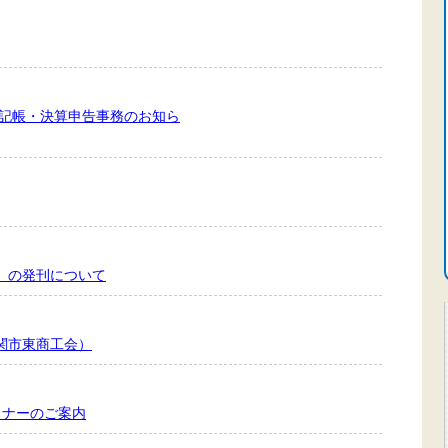
）記帳・決算申告事務のお知ら
号」の発刊について
（関市東商工会）
ミナーのご案内