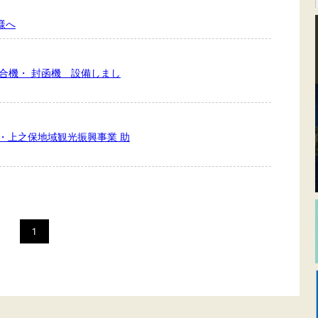
様へ
合機・ 封函機 設備しまし
儀・上之保地域観光振興事業 助
1