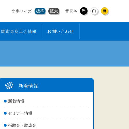
黒
白
黄
標準
拡大
文字サイズ
背景色
関市東商工会情報
お問い合わせ
新着情報
新着情報
セミナー情報
補助金・助成金