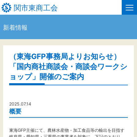
関市東商工会
新着情報
HOME
新着情報
（東海GFP事務局よりお知らせ）
「国内商社商談会・商談会ワークシ
事業者・創業者の方へ
ョップ」開催のご案内
関係機関の方へ
関市東商工会について
2025.07.14
関市東商工会情報
概要
お問い合わせ
東海GFP主催にて、農林水産物・加工食品等の輸出を目指す
岐阜県・愛知県・三重県の事業者を対象に、下記のとおり