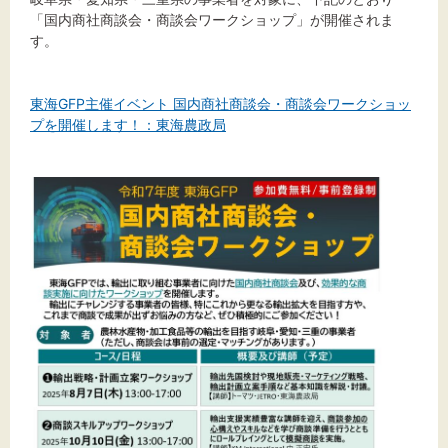
「国内商社商談会・商談会ワークショップ」が開催されま
す。
文字サイズ
標準
拡大
東海GFP主催イベント 国内商社商談会・商談会ワークショッ
プを開催します！：東海農政局
背景色
黒
白
黄