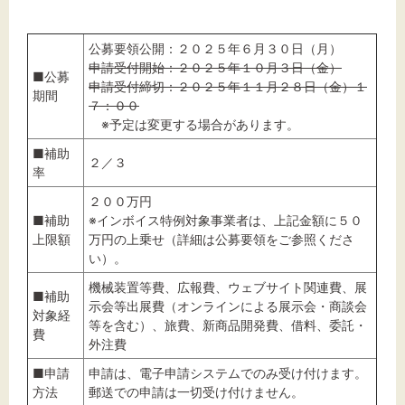
公募要領公開：２０２５年６月３０日（月）
申請受付開始：２０２５年１０月３日（金）
■公募
申請受付締切：２０２５年１１月２８日（金）１
期間
７：００
※予定は変更する場合があります。
■補助
２／３
率
２００万円
■補助
※インボイス特例対象事業者は、上記金額に５０
上限額
万円の上乗せ（詳細は公募要領をご参照くださ
い）。
機械装置等費、広報費、ウェブサイト関連費、展
■補助
示会等出展費（オンラインによる展示会・商談会
対象経
等を含む）、旅費、新商品開発費、借料、委託・
費
外注費
■申請
申請は、電子申請システムでのみ受け付けます。
方法
郵送での申請は一切受け付けません。