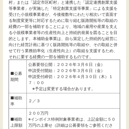
村」または「認定市区町村」と連携した「認定連携創業支援
等事業者」が実施した「特定創業支援等事業」による支援を
受けた小規模事業者が、今後複数年にわたり相次いで直面す
文字サイズ
る制度変更等に対応するために取り組む販路開拓等の取組の
経費の一部を補助することにより、地域の雇用や産業を支え
標準
拡大
る小規模事業者等の生産性向上と持続的発展を図ることを目
的とします。本補助金事業は、自ら策定した持続的な経営に
背景色
向けた経営計画に基づく販路開拓等の取組や、その取組と併
せて行う業務効率化（生産性向上）の取組を支援するため、
それに要する経費の一部を補助するものです。
黒
白
黄
公募要領公開：２０２６年３月６日（金）
申請受付開始：２０２６年３月６日（金）
■公募
申請受付締切：２０２６年４月３０日（木）１
期間
７：００
※予定は変更する場合があります。
■補助
２／３
率
２００万円
■補助
※インボイス特例対象事業者は、上記金額に５０
上限額
万円の上乗せ（詳細は公募要領をご参照くださ