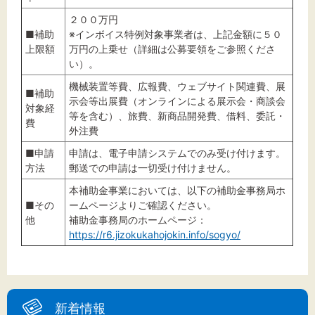
２００万円
■補助
※インボイス特例対象事業者は、上記金額に５０
上限額
万円の上乗せ（詳細は公募要領をご参照くださ
い）。
機械装置等費、広報費、ウェブサイト関連費、展
■補助
示会等出展費（オンラインによる展示会・商談会
対象経
等を含む）、旅費、新商品開発費、借料、委託・
費
外注費
■申請
申請は、電子申請システムでのみ受け付けます。
方法
郵送での申請は一切受け付けません。
本補助金事業においては、以下の補助金事務局ホ
■その
ームページよりご確認ください。
他
補助金事務局のホームページ：
https://r6.jizokukahojokin.info/sogyo/
新着情報