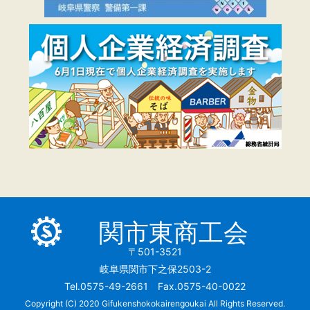
関市東商工会
〒501-3521
岐阜県関市下之保2503-2
Tel.0575-49-2661 Fax.0575-40-0022
Copyright (C) 2020 Gifukenshokokairengoukai All Rights Reserved.