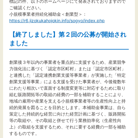
標記の件、以下のホームページにて発表されておりますので
ご確認ください。
小規模事業者持続化補助金＜創業型＞：
https://r6.jizokukahojokin.info/sogyo/index.php
【終了しました】第２回の公募が開始され
ました
創業後３年以内の事業者を重点的に支援するため、産業競争
力強化法に基づく「認定市区町村」または「認定市区町村」
と連携した「認定連携創業支援等事業者」が実施した「特定
創業支援等事業」による支援を受けた事業者が、今後複数年
にわたり相次いで直面する制度変更等に対応するために取り
組む販路開拓等の取組の経費の一部を補助することにより、
地域の雇用や産業を支える小規模事業者等の生産性向上と持
続的発展を図ることを目的とします。本補助金事業は、自ら
策定した持続的な経営に向けた経営計画に基づく、販路開拓
等の取組や、その取組と併せて行う業務効率化（生産性向
上）の取組を支援するため、それに要する経費の一部を補助
するものです。