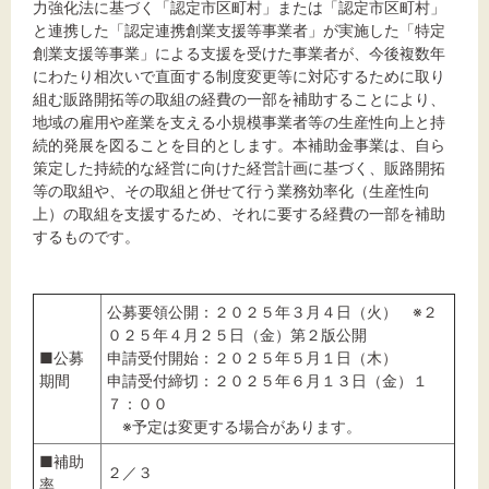
力強化法に基づく「認定市区町村」または「認定市区町村」
と連携した「認定連携創業支援等事業者」が実施した「特定
創業支援等事業」による支援を受けた事業者が、今後複数年
にわたり相次いで直面する制度変更等に対応するために取り
組む販路開拓等の取組の経費の一部を補助することにより、
地域の雇用や産業を支える小規模事業者等の生産性向上と持
続的発展を図ることを目的とします。本補助金事業は、自ら
策定した持続的な経営に向けた経営計画に基づく、販路開拓
等の取組や、その取組と併せて行う業務効率化（生産性向
上）の取組を支援するため、それに要する経費の一部を補助
するものです。
公募要領公開：２０２５年３月４日（火） ※２
０２５年４月２５日（金）第２版公開
■公募
申請受付開始：２０２５年５月１日（木）
期間
申請受付締切：２０２５年６月１３日（金）１
７：００
※予定は変更する場合があります。
■補助
２／３
率