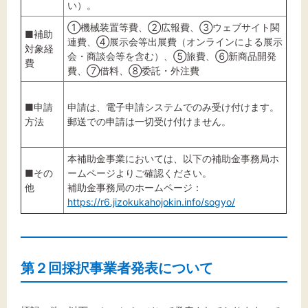
い）。
①機械装置等費、②広報費、③ウェブサイト関
■補助
連費、④展示会等出展費（オンラインによる展示
対象経
会・商談会等を含む）、⑤旅費、⑥新商品開発
費
費、⑦借料、⑧委託・外注費
■申請
申請は、電子申請システムでのみ受け付けます。
方法
郵送での申請は一切受け付けません。
本補助金事業においては、以下の補助金事務局ホ
■その
ームページよりご確認ください。
他
補助金事務局のホームページ：
https://r6.jizokukahojokin.info/sogyo/
第２回採択事業者発表について