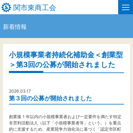
関市東商工会
新着情報
HOME
新着情報
小規模事業者持続化補助金＜創業型
＞第3回の公募が開始されました
事業者・創業者の方へ
関係機関の方へ
2026.03.17
関市東商工会について
第３回の公募が開始されました
関市東商工会情報
創業後 1 年以内の小規模事業者および一定要件を満たす特定
お問い合わせ
非営利活動法人（以下「小規模事業者等」という。）を重点
的に支援するため、産業競争力強化法に基づく「認定市区町