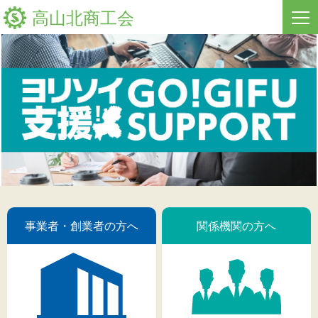
高山北商工会
HOME
商工会の経営支援
商工会組織のご紹介
新着情報
入会のご案内
商工会の支援実績
事業者・創業者の方へ
商工会の支援メニュー
商工会ビジョン
関係機関の方へ
商工会の共済制度
最新の支援情報
高山北商工会について
事業者・創業者の方へ
関係機関の方へ
お問い合わせ
支援実績・実例のご紹介