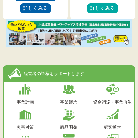
文字サイズ
詳しくみる
詳しくみる
標準
拡大
背景色
黒
白
黄
経営者の皆様を
サポートします
事業計画
事業継承
資金調達・事業再生
災害対策
商品開発
顧客拡大