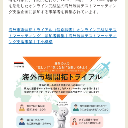
文字サイズ
を活用したオンライン完結型の海外展開テストマーケティン
グ支援企画に参加する事業者を募集されています。
標準
拡大
海外市場開拓トライアル（個別調査）オンライン完結型テス
背景色
トマーケティング 参加者募集｜海外展開テストマーケティ
ング支援事業｜中小機構
黒
白
黄