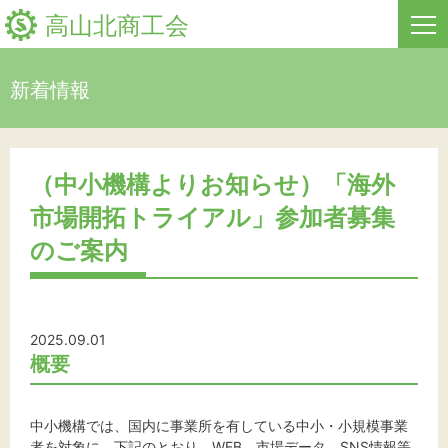
高山北商工会
新着情報
HOME
新着情報
（中小機構よりお知らせ）「海外
市場開拓トライアル」参加者募集
事業者・創業者の方へ
のご案内
関係機関の方へ
高山北商工会について
2025.09.01
お問い合わせ
概要
中小機構では、国内に事業所を有している中⼩・小規模事業
者を対象に、下記のとおり、WEB、市場データ、SNS情報等