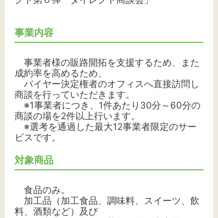
文字サイズ
標準
拡大
事業内容
背景色
事業者様の販路開拓を支援するため、また
成約率を高めるため、
黒
白
黄
バイヤー決定権者のオフィスへ直接訪問し
商談を行っていただきます。
※1事業者につき、1件あたり30分～60分の
商談の場を2件以上行います。
※選考を通過した最大12事業者限定のサー
ビスです。
対象商品
食品のみ。
加工品（加工食品、調味料、スイーツ、飲
料、酒類など）
及び