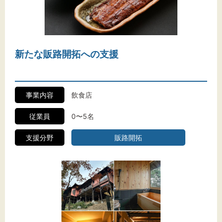
文字サイズ
新たな販路開拓への支援
標準
拡大
背景色
事業内容
飲食店
黒
白
黄
従業員
0〜5名
支援分野
販路開拓