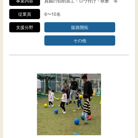
事業内容
真鍮の切削加工・ロウ付け・研磨 等
従業員
6〜10名
支援分野
販路開拓
その他