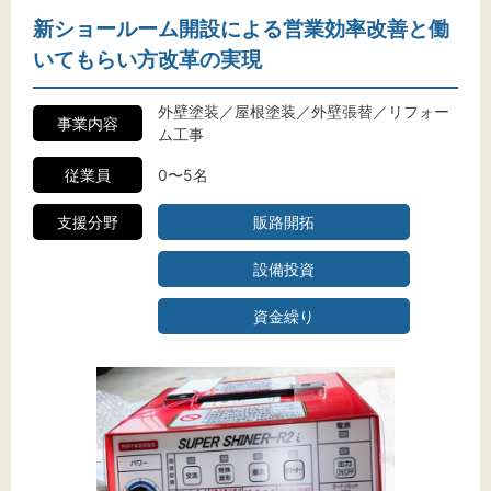
新ショールーム開設による営業効率改善と働
いてもらい方改革の実現
外壁塗装／屋根塗装／外壁張替／リフォー
事業内容
ム工事
従業員
0〜5名
支援分野
販路開拓
設備投資
資金繰り