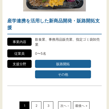
産学連携を活用した新商品開発・販路開拓支
援
飲食業、事務用品販売業、指定ゴミ袋卸売
事業内容
業
従業員
0〜5名
支援分野
販路開拓
その他
1
2
3
次へ ›
最後へ »