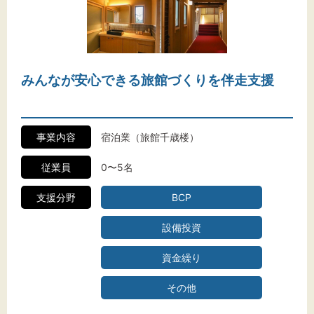
みんなが安心できる旅館づくりを伴走支援
事業内容
宿泊業（旅館千歳楼）
従業員
0〜5名
支援分野
BCP
設備投資
資金繰り
その他