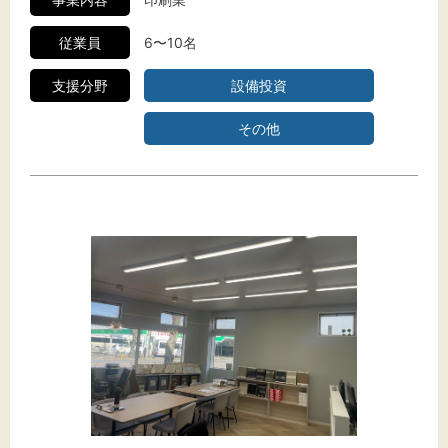
従業員
6〜10名
支援分野
設備投資
その他