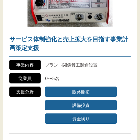
サービス体制強化と売上拡大を目指す事業計
画策定支援
事業内容
プラント関係管工製造設置
従業員
0〜5名
支援分野
販路開拓
設備投資
資金繰り