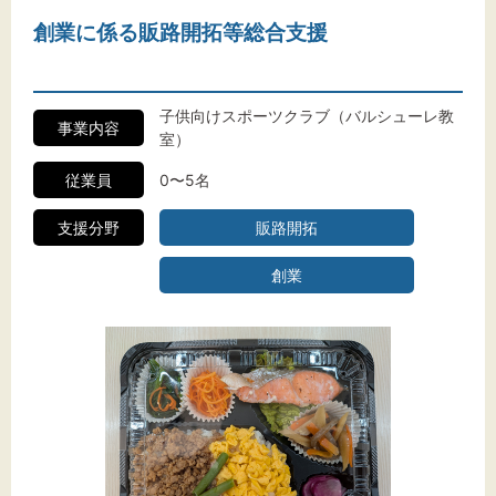
創業に係る販路開拓等総合支援
子供向けスポーツクラブ（バルシューレ教
事業内容
室）
従業員
0〜5名
支援分野
販路開拓
創業