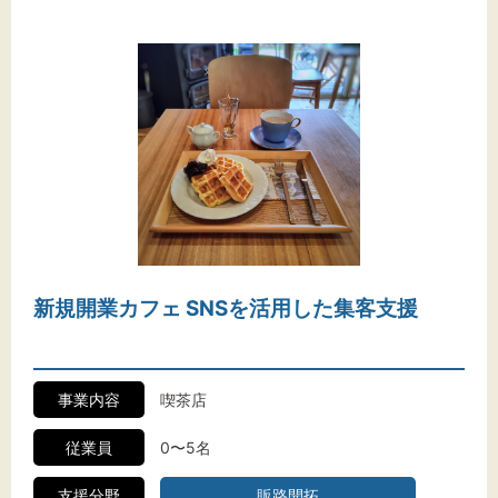
新規開業カフェ SNSを活用した集客支援
事業内容
喫茶店
従業員
0〜5名
支援分野
販路開拓