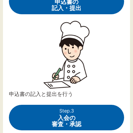
申込書の
記入・提出
申込書の記入と提出を行う
Step.3
入会の
審査・承認