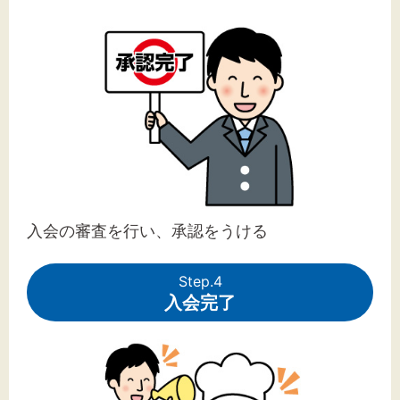
入会の審査を行い、承認をうける
Step.4
入会完了