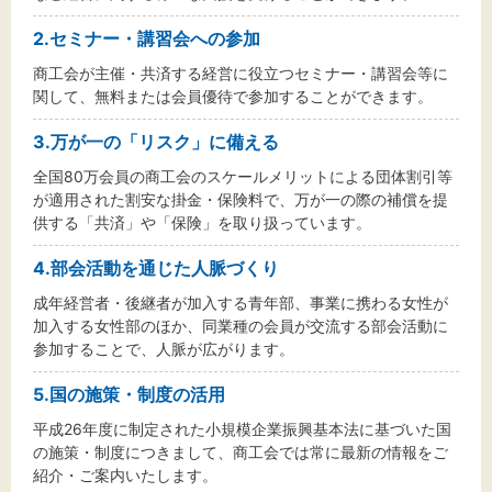
2.セミナー・講習会への参加
商工会が主催・共済する経営に役立つセミナー・講習会等に
文字サイズ
関して、無料または会員優待で参加することができます。
標準
拡大
3.万が一の「リスク」に備える
全国80万会員の商工会のスケールメリットによる団体割引等
背景色
が適用された割安な掛金・保険料で、万が一の際の補償を提
供する「共済」や「保険」を取り扱っています。
黒
白
黄
4.部会活動を通じた人脈づくり
成年経営者・後継者が加入する青年部、事業に携わる女性が
加入する女性部のほか、同業種の会員が交流する部会活動に
参加することで、人脈が広がります。
5.国の施策・制度の活用
平成26年度に制定された小規模企業振興基本法に基づいた国
の施策・制度につきまして、商工会では常に最新の情報をご
紹介・ご案内いたします。