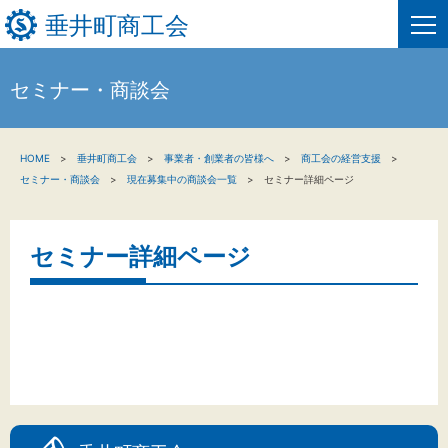
垂井町商工会
セミナー・商談会
HOME
HOME
垂井町商工会
事業者・創業者の皆様へ
商工会の経営支援
新着情報
セミナー・商談会
現在募集中の商談会一覧
セミナー詳細ページ
事業者・創業者の方へ
セミナー詳細ページ
関係機関の方へ
垂井町商工会について
垂井町商工会情報について
お問い合わせ