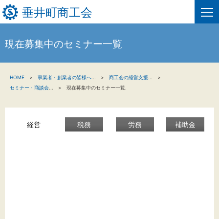
垂井町商工会
現在募集中のセミナー一覧
HOME
HOME
事業者・創業者の皆様へ
...
商工会の経営支援
...
新着情報
セミナー・商談会
...
現在募集中のセミナー一覧.
事業者・創業者の方へ
経営
税務
労務
補助金
関係機関の方へ
垂井町商工会について
垂井町商工会情報について
お問い合わせ