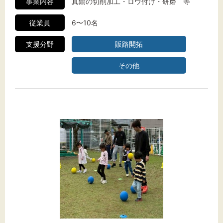
事業内容
真鍮の切削加工・ロウ付け・研磨 等
従業員
6〜10名
支援分野
販路開拓
その他