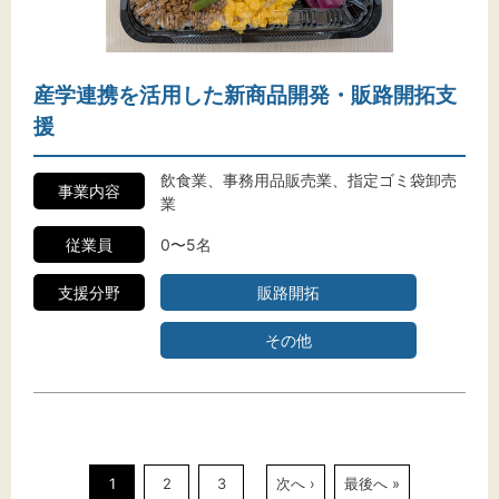
産学連携を活用した新商品開発・販路開拓支
援
飲食業、事務用品販売業、指定ゴミ袋卸売
事業内容
業
従業員
0〜5名
支援分野
販路開拓
その他
1
2
3
次へ ›
最後へ »