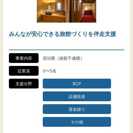
みんなが安心できる旅館づくりを伴走支援
事業内容
宿泊業（旅館千歳楼）
従業員
0〜5名
支援分野
BCP
設備投資
資金繰り
その他