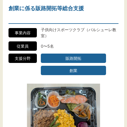
創業に係る販路開拓等総合支援
子供向けスポーツクラブ（バルシューレ教
事業内容
室）
従業員
0〜5名
支援分野
販路開拓
創業