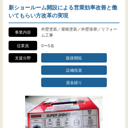
新ショールーム開設による営業効率改善と働
いてもらい方改革の実現
外壁塗装／屋根塗装／外壁張替／リフォー
事業内容
ム工事
従業員
0〜5名
支援分野
販路開拓
設備投資
資金繰り