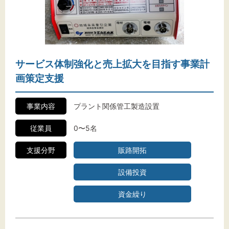
サービス体制強化と売上拡大を目指す事業計
画策定支援
事業内容
プラント関係管工製造設置
従業員
0〜5名
支援分野
販路開拓
設備投資
資金繰り