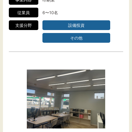
従業員
6〜10名
支援分野
設備投資
その他