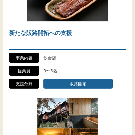
文字サイズ
新たな販路開拓への支援
標準
拡大
背景色
事業内容
飲食店
黒
白
黄
従業員
0〜5名
支援分野
販路開拓