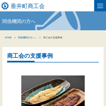
垂井町商工会
関係機関の方へ
HOME
HOME
関係機関の方へ
...
商工会の支援事例.
新着情報
事業者・創業者の方へ
商工会の支援事例
関係機関の方へ
垂井町商工会について
垂井町商工会情報について
お問い合わせ