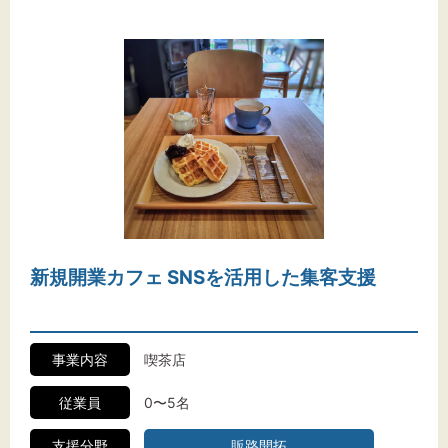
新規開業カフェ SNSを活用した集客支援
事業内容
喫茶店
従業員
0〜5名
支援分野
販路開拓