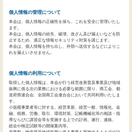
個人情報の管理について
本会は、個人情報の正確性を保ち、これを安全に管理いたし
文字サイズ
ます。
本会は、個人情報の紛失、破壊、改ざん及び漏えいなどを防
標準
拡大
止するため、適正な情報セキュリティ対策を講じます。
本会は、個人情報を持ち出し、外部へ送信するなどによりこ
れを漏えいさせません。
背景色
黒
白
黄
個人情報の利用について
取得した個人情報は、本会が行う経営改善普及事業及び地域
振興に係る次の業務における必要な範囲に限り、商工会、都
道府県連合会、全国商工会連合会において共同利用いたしま
す。
小規模事業者等に対する、経営革新、経営一般、情報化、金
融、税務、労働、取引、環境対策、記帳機械化等の相談・指
導ならびに講習会等を実施する上での計画、遂行、連絡。
総会や検定試験等の開催案内等。
産業祭・物産展等地域振興に係る事業を実施するうえでの計