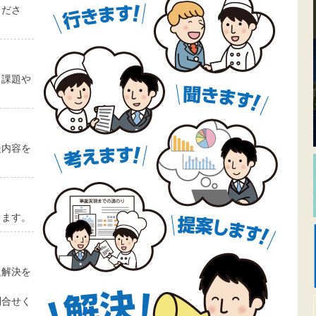
くださ
き課題や
援内容を
します。
題解決を
問合せく