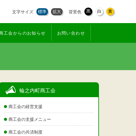
黒
白
黄
標準
拡大
文字サイズ
背景色
商工会からのお知らせ
お問い合わせ
輪之内町商工会
商工会の経営支援
商工会の支援メニュー
商工会の共済制度