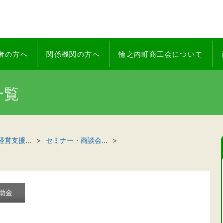
者の方へ
関係機関の方へ
輪之内町商工会について
一覧
経営支援
...
セミナー・商談会
...
助金