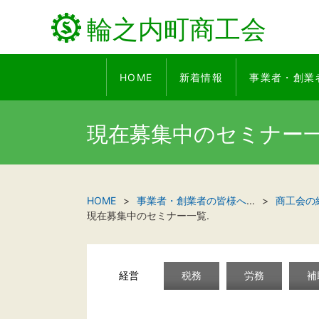
輪之内町商工会
HOME
新着情報
事業者・創業
現在募集中のセミナー
HOME
事業者・創業者の皆様へ
...
商工会の
現在募集中のセミナー一覧.
経営
税務
労務
補