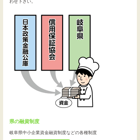
標準
拡大
わせ下さい。
背景色
黒
白
黄
県の融資制度
岐阜県中小企業資金融資制度などの各種制度