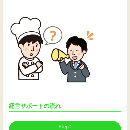
文字サイズ
標準
拡大
背景色
黒
白
黄
経営サポートの流れ
Step.1