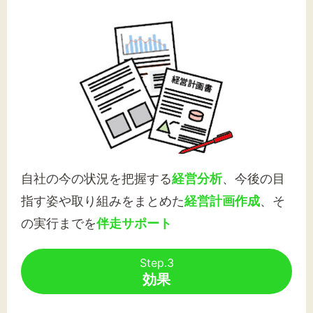
自社の今の状況を把握する
経営分析
、今後の目
指す姿や取り組みをまとめた
経営計画作成
、そ
の実行までを
伴走サポート
Step.3
効果