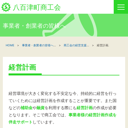
八百津町商工会
事業者・創業者の皆様へ
HOME
HOME
事業者・創業者の皆様へ
...
商工会の経営支援
...
経営計画.
新着情報
事業者・創業者の方へ
経営計画
関係機関の方へ
八百津町商工会について
経営環境が大きく変化する不安定な今、持続的に経営を行っ
ていくためには
経営計画を作成することが重要です。また国
イベント情報
などの
補助金
や
融資
を利用する際にも
経営計画
の作成が必要
となります。
そこで商工会では、
事業者様の経営計画作成を
伴走サポート
しています。