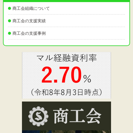
文字サイズ
商工会組織について
標準
拡大
商工会の支援実績
背景色
商工会の支援事例
黒
白
黄