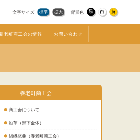
黒
白
黄
標準
拡大
文字サイズ
背景色
養老町商工会の情報
お問い合わせ
養老町商工会
商工会について
沿革（県下全体）
組織概要（養老町商工会）