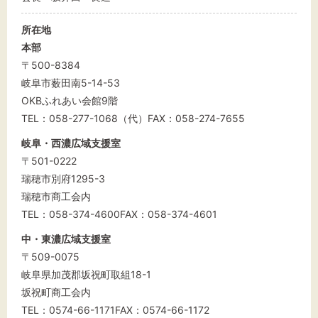
文字サイズ
所在地
標準
拡大
本部
〒500-8384
背景色
岐阜市薮田南5-14-53
OKBふれあい会館9階
黒
白
黄
TEL：058-277-1068（代）FAX：058-274-7655
岐阜・西濃広域支援室
〒501-0222
瑞穂市別府1295-3
瑞穂市商工会内
TEL：058-374-4600FAX：058-374-4601
中・東濃広域支援室
〒509-0075
岐阜県加茂郡坂祝町取組18-1
坂祝町商工会内
TEL：0574-66-1171FAX：0574-66-1172