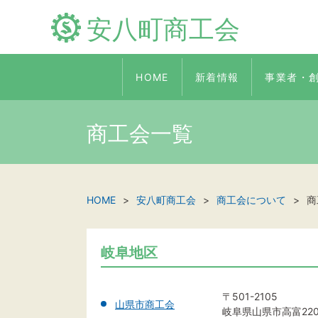
安八町商工会
HOME
新着情報
事業者・
商工会一覧
HOME
安八町商工会
商工会について
商
岐阜地区
〒501-2105
山県市商工会
岐阜県山県市高富2208