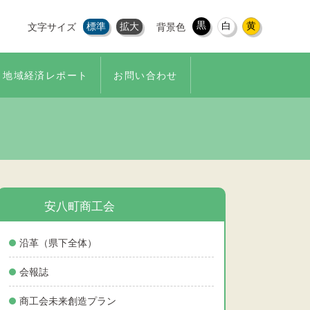
黒
白
黄
標準
拡大
文字サイズ
背景色
地域経済レポート
お問い合わせ
安八町商工会
沿革（県下全体）
会報誌
商工会未来創造プラン