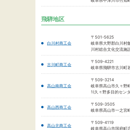
岐阜県中津川市付知町1
飛騨地区
〒501-5625
白川村商工会
岐阜県大野郡白川村飯
川村総合文化交流施設
〒509-4221
古川町商工会
岐阜県飛騨市古川町若宮
〒509-3214
高山南商工会
岐阜県高山市久々野町
1(久々野多目的センタ
〒509-3505
高山西商工会
岐阜県高山市一之宮町3
〒509-4119
高山北商工会
岐阜県高山市国府町広瀬