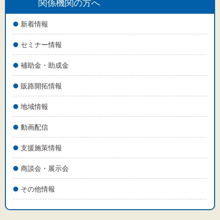
文字サイズ
関係機関の方へ
標準
拡大
新着情報
セミナー情報
背景色
補助金・助成金
黒
白
黄
販路開拓情報
地域情報
動画配信
支援施策情報
商談会・展示会
その他情報