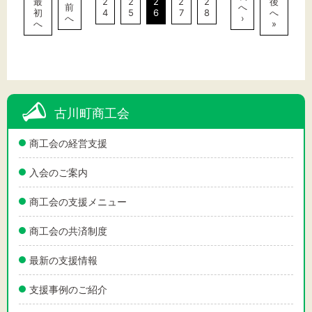
最
2
2
2
2
2
後
前
へ
初
4
5
6
7
8
へ
へ
›
へ
»
古川町商工会
商工会の経営支援
入会のご案内
商工会の支援メニュー
商工会の共済制度
最新の支援情報
支援事例のご紹介