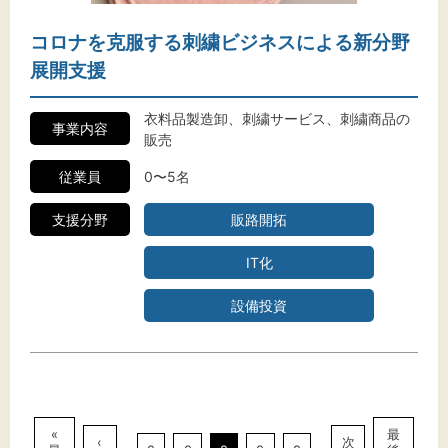
コロナを克服する刺繍ビジネスによる新分野
展開支援
衣料品製造卸、刺繍サービス、刺繍商品の
事業内容
販売
従業員
0〜5名
支援分野
販路開拓
IT化
設備投資
«
最
‹
次