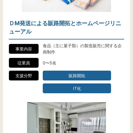
ＤM発送による販路開拓とホームページリニ
ューアル
食品（主に菓子類）の製造販売に関する企
事業内容
画制作
従業員
0〜5名
支援分野
販路開拓
IT化