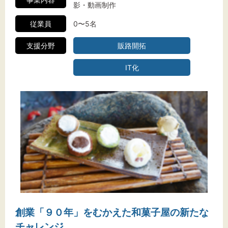
影・動画制作
従業員
0〜5名
支援分野
販路開拓
IT化
創業「９０年」をむかえた和菓子屋の新たな
チャレンジ