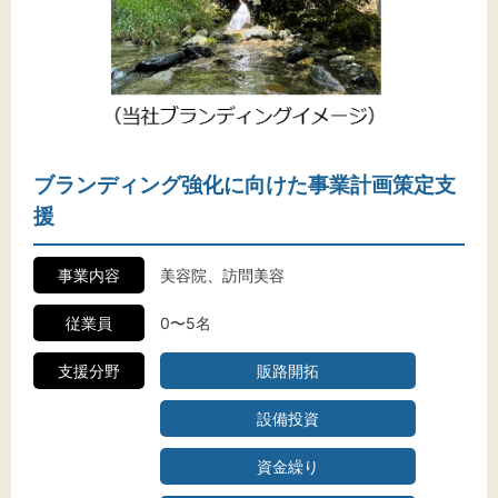
ブランディング強化に向けた事業計画策定支
援
事業内容
美容院、訪問美容
従業員
0〜5名
支援分野
販路開拓
設備投資
資金繰り