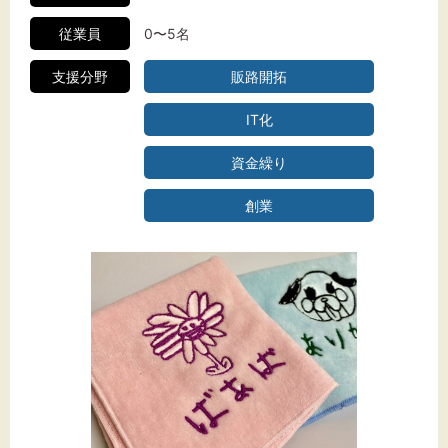
従業員
0〜5名
支援分野
販路開拓
IT化
資金繰り
創業