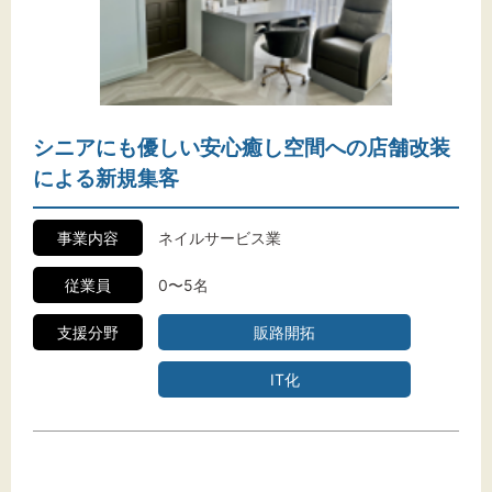
シニアにも優しい安心癒し空間への店舗改装
による新規集客
事業内容
ネイルサービス業
従業員
0〜5名
支援分野
販路開拓
IT化