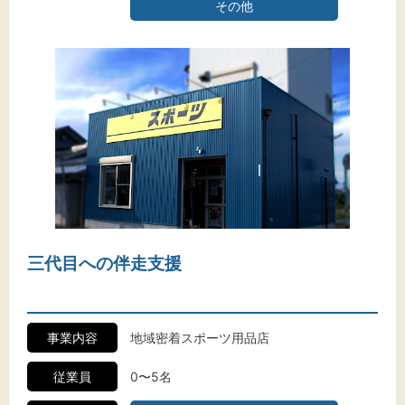
その他
三代目への伴走支援
事業内容
地域密着スポーツ用品店
従業員
0〜5名