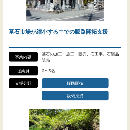
文字サイズ
墓石市場が縮小する中での販路開拓支援
標準
拡大
背景色
墓石の加工・施工・販売、石工事、石製品
事業内容
販売
黒
白
黄
従業員
0〜5名
支援分野
販路開拓
設備投資