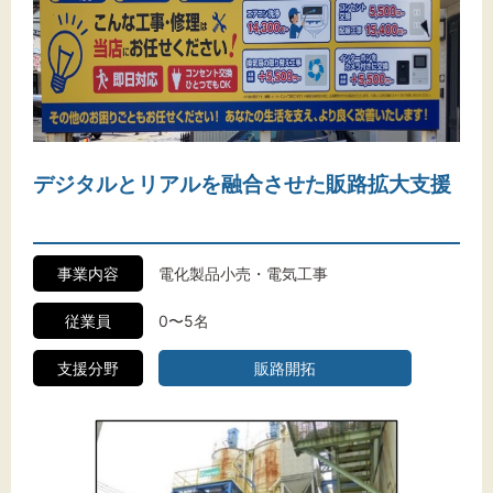
デジタルとリアルを融合させた販路拡大支援
事業内容
電化製品小売・電気工事
従業員
0〜5名
支援分野
販路開拓