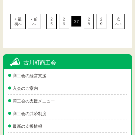
« 最
‹ 前
2
2
2
2
次
27
初へ
へ
5
6
8
9
へ ›
古川町商工会
商工会の経営支援
入会のご案内
商工会の支援メニュー
商工会の共済制度
最新の支援情報