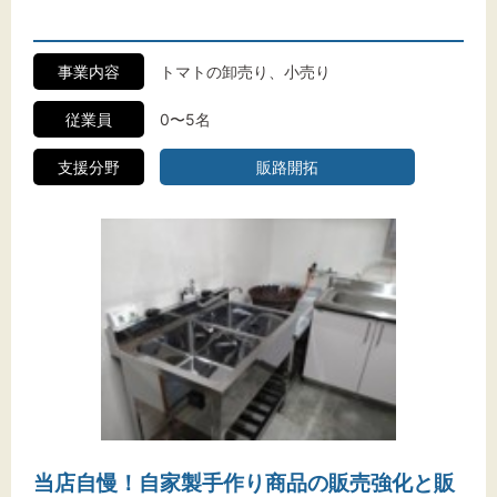
事業内容
トマトの卸売り、小売り
従業員
0〜5名
支援分野
販路開拓
当店自慢！自家製手作り商品の販売強化と販