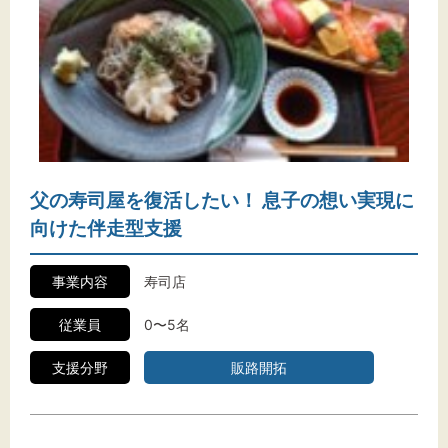
父の寿司屋を復活したい！ 息子の想い実現に
向けた伴走型支援
事業内容
寿司店
従業員
0〜5名
支援分野
販路開拓