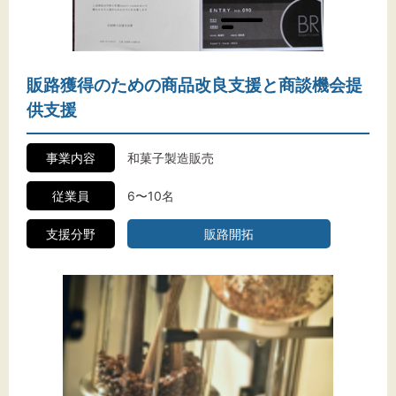
販路獲得のための商品改良支援と商談機会提
供支援
事業内容
和菓子製造販売
従業員
6〜10名
支援分野
販路開拓