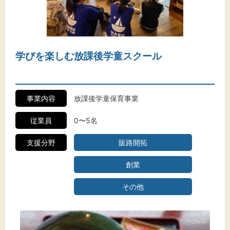
文字サイズ
学びを楽しむ放課後学童スクール
標準
拡大
背景色
事業内容
放課後学童保育事業
黒
白
黄
従業員
0〜5名
支援分野
販路開拓
創業
その他