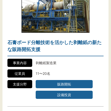
石膏ボード分離技術を活かした剥離紙の新た
な販路開拓支援
事業内容
剥離紙製造業
従業員
11〜20名
支援分野
販路開拓
設備投資