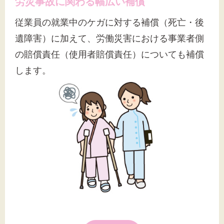
労災事故に関わる幅広い補償
文字サイズ
従業員の就業中のケガに対する補償（死亡・後
標準
拡大
遺障害）に加えて、労働災害における事業者側
背景色
の賠償責任（使用者賠償責任）についても補償
します。
黒
白
黄