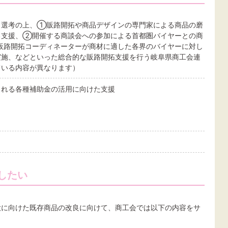
・選考の上、①販路開拓や商品デザインの専門家による商品の磨
る支援、②開催する商談会への参加による首都圏バイヤーとの商
販路開拓コーディネーターが商材に適した各界のバイヤーに対し
実施、などといった総合的な販路開拓支援を行う岐阜県商工会連
ている内容が異なります）
られる各種補助金の活用に向けた支援
したい
大に向けた既存商品の改良に向けて、商工会では以下の内容をサ