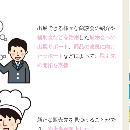
出展できる様々な商談会の紹介や
補助金などを活用
した
展示会への
出展サポート
、
商品の改良に向け
たサポート
などによって、
取引先
の開拓を支援
新たな販売先を見つけることがで
き、
売上高が向上した！