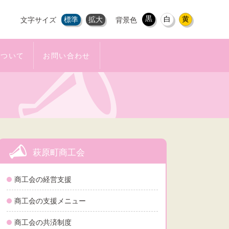
黒
白
黄
標準
拡大
文字サイズ
背景色
について
お問い合わせ
萩原町商工会
商工会の経営支援
商工会の支援メニュー
商工会の共済制度