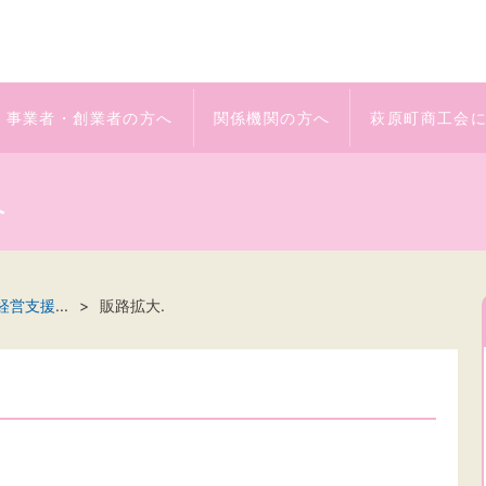
事業者・創業者の方へ
関係機関の方へ
萩原町商工会
へ
経営支援
...
販路拡大.