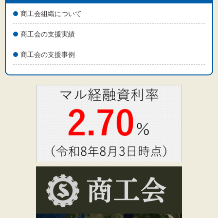
標準
拡大
商工会組織について
背景色
商工会の支援実績
黒
白
黄
商工会の支援事例