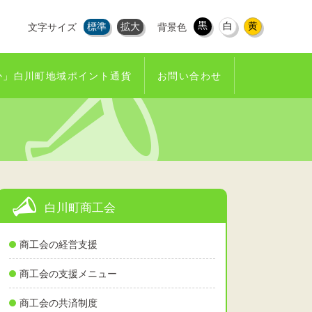
黒
白
黄
標準
拡大
文字サイズ
背景色
か」白川町地域ポイント通貨
お問い合わせ
白川町商工会
商工会の経営支援
商工会の支援メニュー
商工会の共済制度