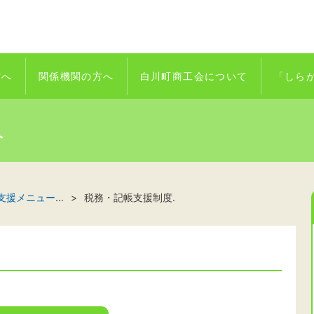
方へ
関係機関の方へ
白川町商工会について
「しら
へ
支援メニュー
...
税務・記帳支援制度.