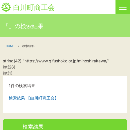
白川町商工会
「」の検索結果
HOME
HOME
検索結果.
新着情報
string(42) "https://www.gifushoko.or.jp/minoshirakawa/"
事業者・創業者の方へ
int(28)
int(1)
関係機関の方へ
1件の検索結果
白川町商工会について
検索結果 【白川町商工会】
「しらか」白川町地域ポイント通貨
お問い合わせ
検索結果