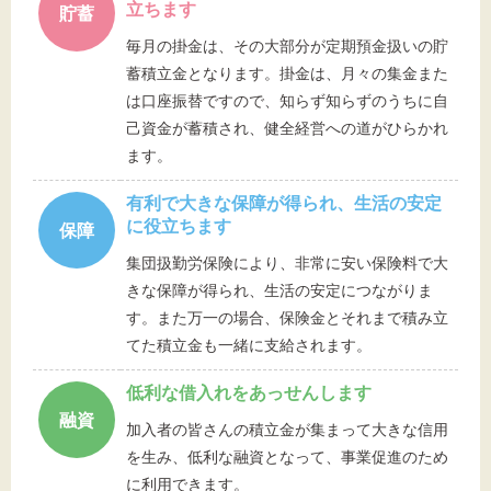
文字サイズ
立ちます
貯蓄
毎月の掛金は、その大部分が定期預金扱いの貯
標準
拡大
蓄積立金となります。掛金は、月々の集金また
は口座振替ですので、知らず知らずのうちに自
背景色
己資金が蓄積され、健全経営への道がひらかれ
ます。
黒
白
黄
有利で大きな保障が得られ、生活の安定
に役立ちます
保障
集団扱勤労保険により、非常に安い保険料で大
きな保障が得られ、生活の安定につながりま
す。また万一の場合、保険金とそれまで積み立
てた積立金も一緒に支給されます。
低利な借入れをあっせんします
融資
加入者の皆さんの積立金が集まって大きな信用
を生み、低利な融資となって、事業促進のため
に利用できます。