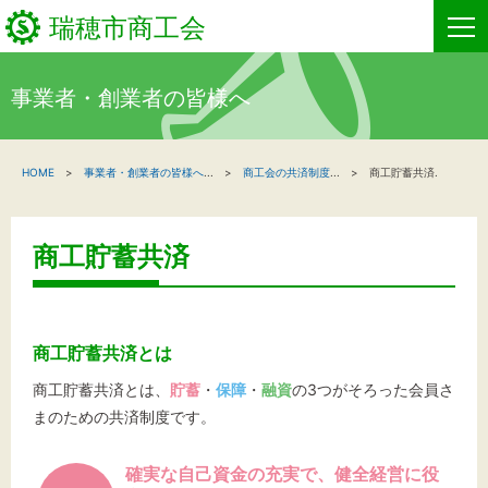
瑞穂市商工会
事業者・創業者の皆様へ
HOME
HOME
事業者・創業者の皆様へ
...
商工会の共済制度
...
商工貯蓄共済.
新着情報
事業者・創業者の方へ
商工貯蓄共済
関係機関の方へ
瑞穂市商工会について
商工貯蓄共済とは
お問い合わせ
商工貯蓄共済とは、
貯蓄
・
保障
・
融資
の3つがそろった会員さ
まのための共済制度です。
確実な自己資金の充実で、健全経営に役