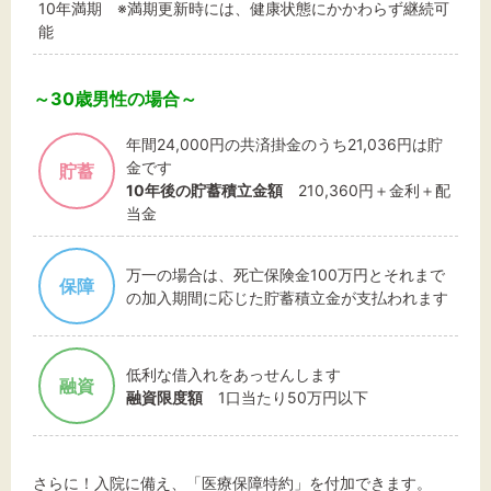
10年満期 ※満期更新時には、健康状態にかかわらず継続可
能
～30歳男性の場合～
年間24,000円の共済掛金のうち21,036円は貯
金です
貯蓄
10年後の貯蓄積立金額
210,360円＋金利＋配
当金
万一の場合は、死亡保険金100万円とそれまで
保障
の加入期間に応じた貯蓄積立金が支払われます
低利な借入れをあっせんします
融資
融資限度額
1口当たり50万円以下
さらに！入院に備え、「医療保障特約」を付加できます。