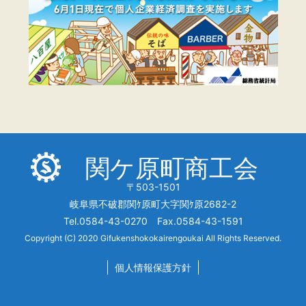
関ケ原町商工会
〒503-1501
岐阜県不破郡関ｹ原町大字関ｹ原2682-2
Tel.0584-43-0270 Fax.0584-43-1591
Copyright (C) 2020 Gifukenshokokairengoukai All Rights Reserved.
個人情報保護方針