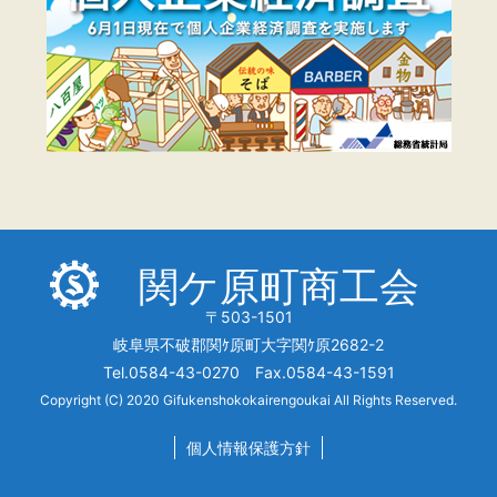
関ケ原町商工会
〒503-1501
岐阜県不破郡関ｹ原町大字関ｹ原2682-2
Tel.0584-43-0270 Fax.0584-43-1591
Copyright (C) 2020 Gifukenshokokairengoukai All Rights Reserved.
個人情報保護方針