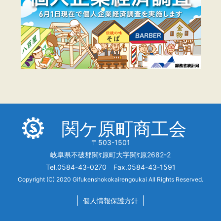
関ケ原町商工会
〒503-1501
岐阜県不破郡関ｹ原町大字関ｹ原2682-2
Tel.0584-43-0270 Fax.0584-43-1591
Copyright (C) 2020 Gifukenshokokairengoukai All Rights Reserved.
個人情報保護方針