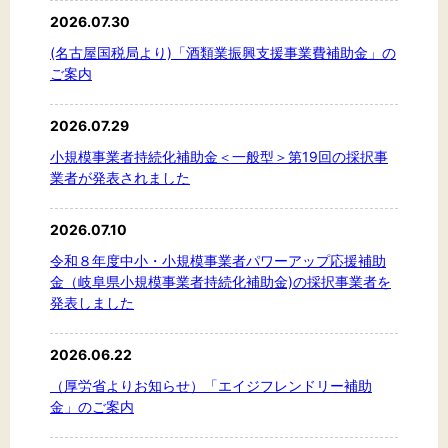
標準
拡大
2026.07.30
(名古屋国税局より)「酒類業振興支援事業費補助金」の
背景色
ご案内
黒
白
黄
2026.07.29
小規模事業者持続化補助金＜一般型＞第19回の採択事
業者が発表されました
2026.07.10
令和８年度中小・小規模事業者パワーアップ応援補助
金（岐阜県小規模事業者持続化補助金)の採択事業者を
発表しました
2026.06.22
（厚労省よりお知らせ）「エイジフレンドリー補助
金」のご案内