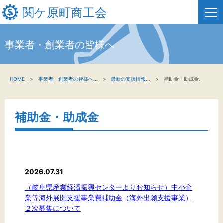
関ケ原町商工会
事業者・創業者の皆様へ
HOME
HOME
事業者・創業者の皆様へ
...
最新の支援情報
...
補助金・助成金.
新着情報
事業者・創業者の方へ
補助金・助成金
関係機関の方へ
関ケ原町商工会について
2026.07.31
（岐阜県産業経済振興センターよりお知らせ）中小企
業等海外展開支援事業費補助金（海外出願支援事業）
文字サイズ
２次募集について