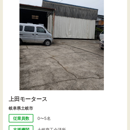
文字サイズ
標準
拡大
背景色
黒
白
黄
上田モータース
岐阜県土岐市
従業員数
0〜5名
支援機関
土岐商工会議所