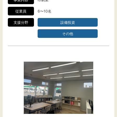
従業員
6〜10名
支援分野
設備投資
その他