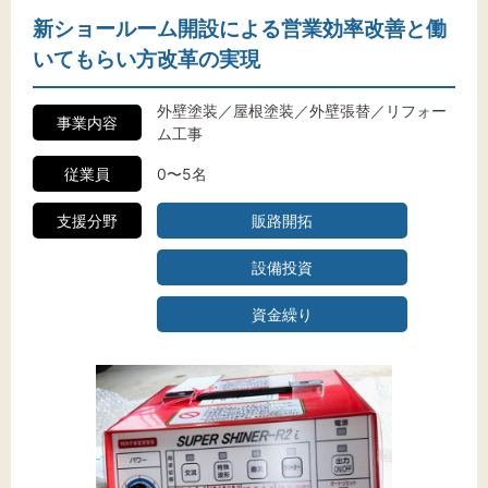
新ショールーム開設による営業効率改善と働
いてもらい方改革の実現
外壁塗装／屋根塗装／外壁張替／リフォー
事業内容
ム工事
従業員
0〜5名
支援分野
販路開拓
設備投資
資金繰り