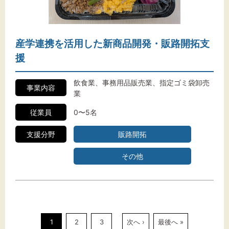
産学連携を活用した新商品開発・販路開拓支
援
飲食業、事務用品販売業、指定ゴミ袋卸売
事業内容
業
従業員
0〜5名
支援分野
販路開拓
その他
1
2
3
次へ ›
最後へ »