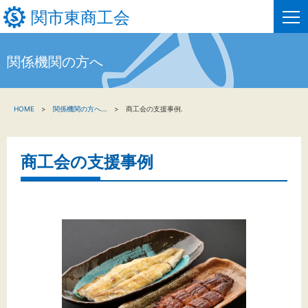
関市東商工会
関係機関の方へ
HOME
HOME
関係機関の方へ
...
商工会の支援事例.
新着情報
事業者・創業者の方へ
商工会の支援事例
関係機関の方へ
関市東商工会について
関市東商工会情報
お問い合わせ