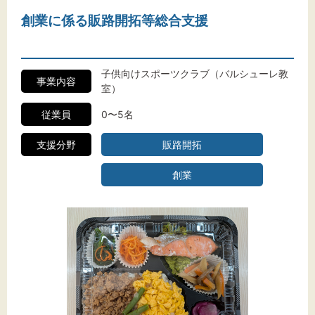
創業に係る販路開拓等総合支援
子供向けスポーツクラブ（バルシューレ教
事業内容
室）
従業員
0〜5名
支援分野
販路開拓
創業