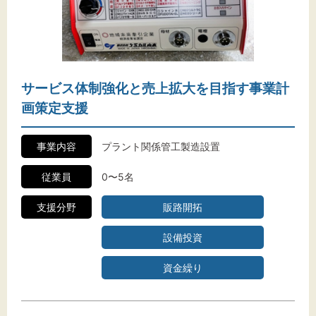
サービス体制強化と売上拡大を目指す事業計
画策定支援
事業内容
プラント関係管工製造設置
従業員
0〜5名
支援分野
販路開拓
設備投資
資金繰り