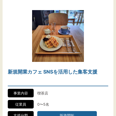
新規開業カフェ SNSを活用した集客支援
事業内容
喫茶店
従業員
0〜5名
支援分野
販路開拓