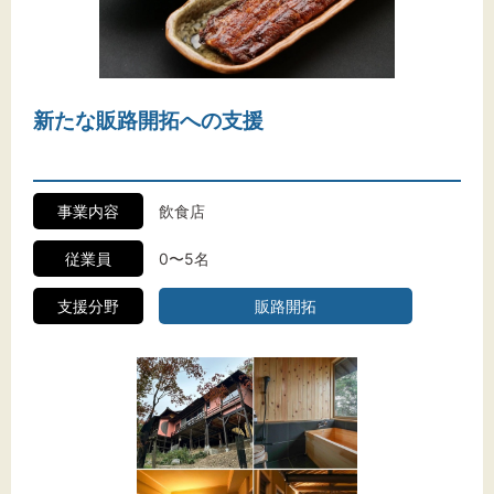
文字サイズ
標準
拡大
新たな販路開拓への支援
背景色
事業内容
飲食店
黒
白
黄
従業員
0〜5名
支援分野
販路開拓