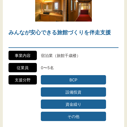
みんなが安心できる旅館づくりを伴走支援
事業内容
宿泊業（旅館千歳楼）
従業員
0〜5名
支援分野
BCP
設備投資
資金繰り
その他