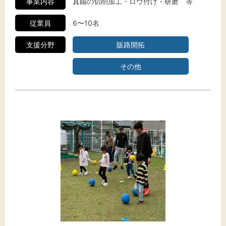
事業内容
真鍮の切削加工・ロウ付け・研磨 等
従業員
6〜10名
支援分野
販路開拓
その他