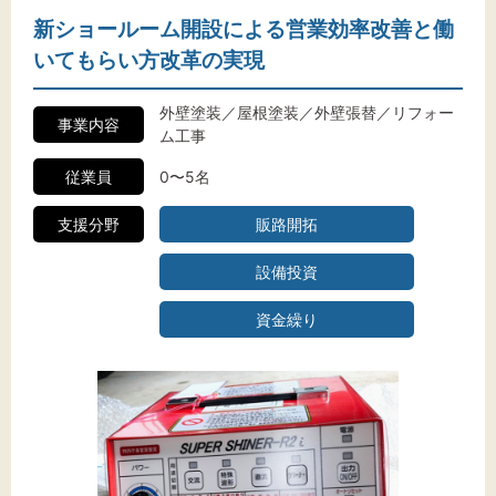
新ショールーム開設による営業効率改善と働
いてもらい方改革の実現
外壁塗装／屋根塗装／外壁張替／リフォー
事業内容
ム工事
従業員
0〜5名
支援分野
販路開拓
設備投資
資金繰り