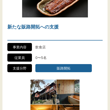
文字サイズ
標準
拡大
背景色
新たな販路開拓への支援
黒
白
黄
事業内容
飲食店
従業員
0〜5名
支援分野
販路開拓