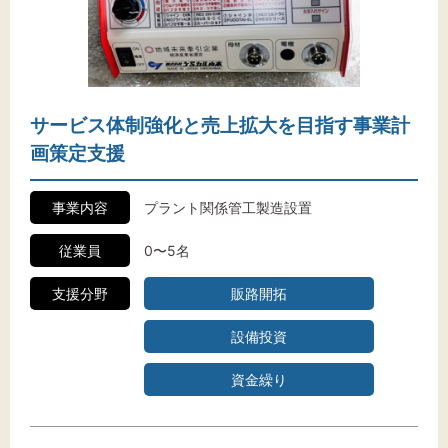
サービス体制強化と売上拡大を目指す事業計
画策定支援
事業内容
プラント関係管工製造設置
従業員
0〜5名
支援分野
販路開拓
設備投資
資金繰り