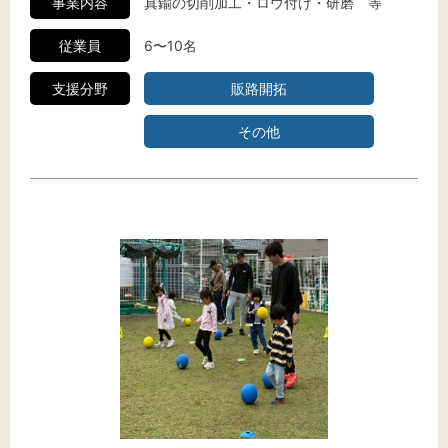
事業内容
真鍮の切削加工・ロウ付け・研磨 等
従業員
6〜10名
支援分野
販路開拓
その他