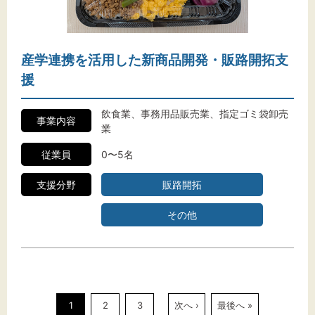
産学連携を活用した新商品開発・販路開拓支
援
飲食業、事務用品販売業、指定ゴミ袋卸売
事業内容
業
従業員
0〜5名
支援分野
販路開拓
その他
1
2
3
次へ ›
最後へ »