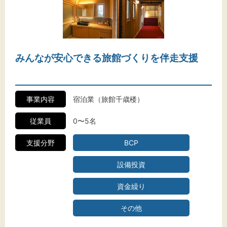
みんなが安心できる旅館づくりを伴走支援
事業内容
宿泊業（旅館千歳楼）
従業員
0〜5名
支援分野
BCP
設備投資
資金繰り
その他