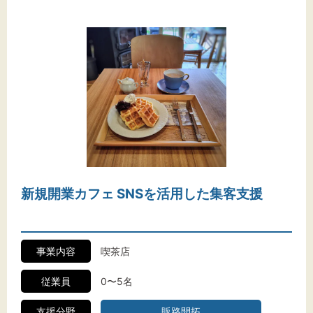
新規開業カフェ SNSを活用した集客支援
事業内容
喫茶店
従業員
0〜5名
支援分野
販路開拓