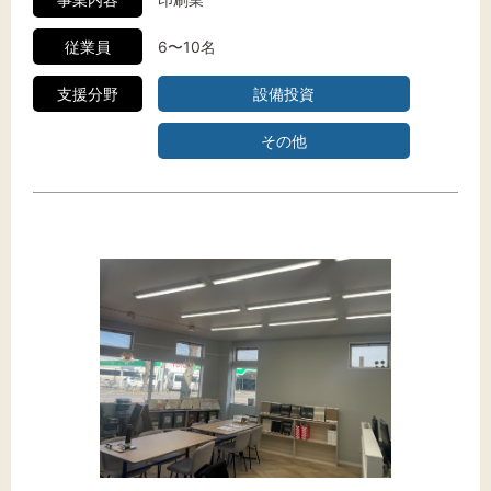
従業員
6〜10名
支援分野
設備投資
その他