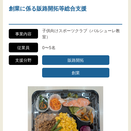
創業に係る販路開拓等総合支援
子供向けスポーツクラブ（バルシューレ教
事業内容
室）
従業員
0〜5名
支援分野
販路開拓
創業