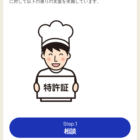
に対して以下の通りの支援を実施しています。
文字サイズ
標準
拡大
背景色
黒
白
黄
Step.1
相談