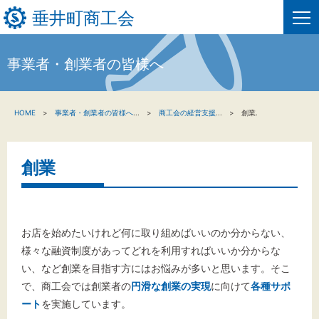
垂井町商工会
事業者・創業者の皆様へ
HOME
HOME
事業者・創業者の皆様へ
...
商工会の経営支援
...
創業.
新着情報
事業者・創業者の方へ
創業
関係機関の方へ
垂井町商工会について
お店を始めたいけれど何に取り組めばいいのか分からない、
様々な融資制度があってどれを利用すればいいか分からな
垂井町商工会情報について
い、など創業を目指す方にはお悩みが多いと思います。そこ
で、商工会では創業者の
円滑な創業の実現
に向けて
各種サポ
ート
を実施しています。
お問い合わせ