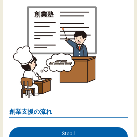
文字サイズ
標準
拡大
背景色
黒
白
黄
創業支援の流れ
Step.1