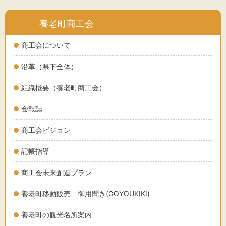
養老町商工会
文字サイズ
商工会について
標準
拡大
沿革（県下全体）
組織概要（養老町商工会）
背景色
会報誌
黒
白
黄
商工会ビジョン
記帳指導
商工会未来創造プラン
養老町移動販売 御用聞き(GOYOUKIKI)
養老町の観光名所案内