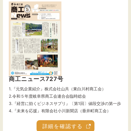
商工ニュース727号
1.『元気企業紹介』株式会社山共（東白川村商工会）
2.令和５年度岐阜県商工会連合会臨時総会
3.『経営に効くビジネスサプリ』〔第1回〕値段交渉の第一歩
4.『未来を応援』有限会社小川新聞店（垂井町商工会）
詳細を確認する