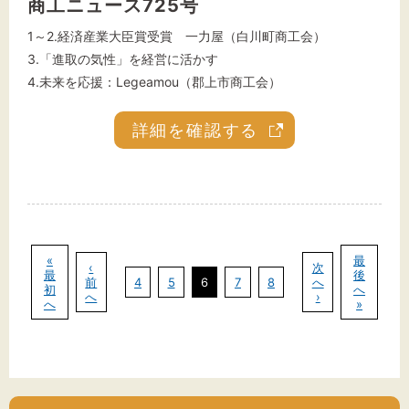
商工ニュース725号
1～2.経済産業大臣賞受賞 一力屋（白川町商工会）
3.「進取の気性」を経営に活かす
4.未来を応援：Legeamou（郡上市商工会）
詳細を確認する
«
最
‹
次
最
後
前
4
5
6
7
8
へ
初
へ
へ
›
へ
»