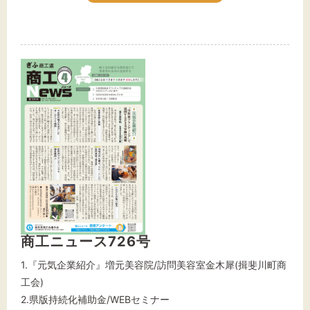
商工ニュース726号
1.『元気企業紹介』増元美容院/訪問美容室金木犀(揖斐川町商
工会)
2.県版持続化補助金/WEBセミナー