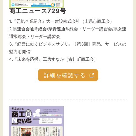
商工ニュース729号
1.『元気企業紹介』大一建設株式会社（山県市商工会）
文字サイズ
2.県連合会通常総会/県青連通常総会・リーダー講習会/県女連
通常総会・リーダー講習会
標準
拡大
3.『経営に効くビジネスサプリ』〔第3回〕商品、サービスの
魅力を発信
背景色
4.『未来を応援』工房すなか（古川町商工会）
黒
白
黄
詳細を確認する