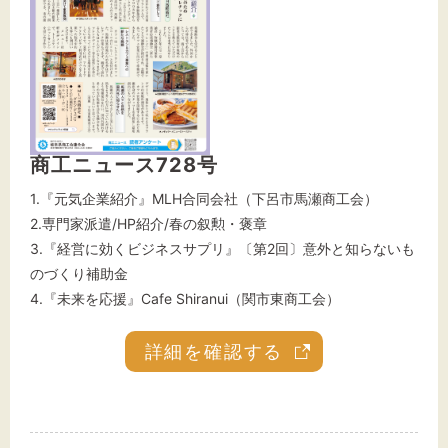
商工ニュース728号
1.『元気企業紹介』MLH合同会社（下呂市馬瀬商工会）
2.専門家派遣/HP紹介/春の叙勲・褒章
3.『経営に効くビジネスサプリ』〔第2回〕意外と知らないも
のづくり補助金
4.『未来を応援』Cafe Shiranui（関市東商工会）
詳細を確認する