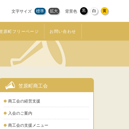
黒
白
黄
標準
拡大
文字サイズ
背景色
笠原町フリーページ
お問い合わせ
笠原町商工会
商工会の経営支援
入会のご案内
商工会の支援メニュー